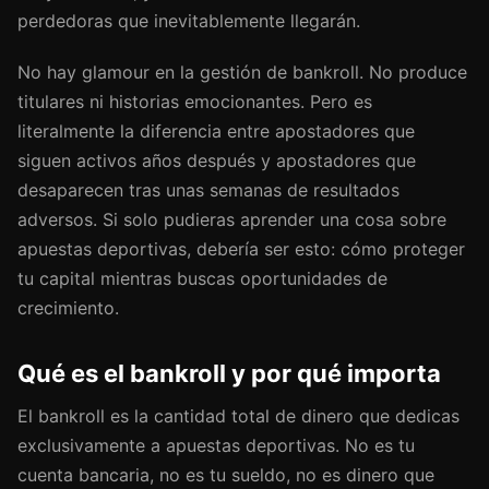
perdedoras que inevitablemente llegarán.
No hay glamour en la gestión de bankroll. No produce
titulares ni historias emocionantes. Pero es
literalmente la diferencia entre apostadores que
siguen activos años después y apostadores que
desaparecen tras unas semanas de resultados
adversos. Si solo pudieras aprender una cosa sobre
apuestas deportivas, debería ser esto: cómo proteger
tu capital mientras buscas oportunidades de
crecimiento.
Qué es el bankroll y por qué importa
El bankroll es la cantidad total de dinero que dedicas
exclusivamente a apuestas deportivas. No es tu
cuenta bancaria, no es tu sueldo, no es dinero que