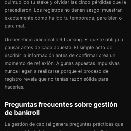
quintuplicó tu stake y olvidar las cinco pérdidas que la
precedieron. Los registros no tienen sesgo; muestran
exactamente cómo ha ido tu temporada, para bien o
para mal.
Un beneficio adicional del tracking es que te obliga a
pausar antes de cada apuesta. El simple acto de
escribir la información antes de confirmar crea un
momento de reflexión. Algunas apuestas impulsivas
nunca llegan a realizarse porque el proceso de
registro revela que no tenías razón sólida para
hacerlas.
Preguntas frecuentes sobre gestión
de bankroll
La gestión de capital genera preguntas prácticas que