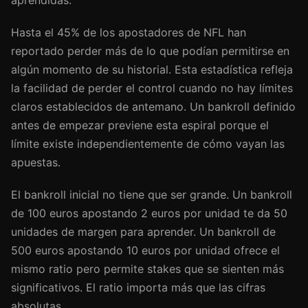
Hasta el 45% de los apostadores de NFL han
reportado perder más de lo que podían permitirse en
algún momento de su historial. Esta estadística refleja
la facilidad de perder el control cuando no hay límites
claros establecidos de antemano. Un bankroll definido
antes de empezar previene esta espiral porque el
límite existe independientemente de cómo vayan las
apuestas.
El bankroll inicial no tiene que ser grande. Un bankroll
de 100 euros apostando 2 euros por unidad te da 50
unidades de margen para aprender. Un bankroll de
500 euros apostando 10 euros por unidad ofrece el
mismo ratio pero permite stakes que se sienten más
significativos. El ratio importa más que las cifras
absolutas.