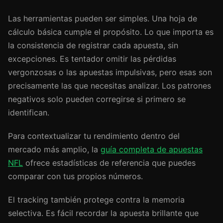
Las herramientas pueden ser simples. Una hoja de
cálculo básica cumple el propósito. Lo que importa es
la consistencia de registrar cada apuesta, sin
excepciones. Es tentador omitir las pérdidas
vergonzosas o las apuestas impulsivas, pero esas son
precisamente las que necesitas analizar. Los patrones
negativos solo pueden corregirse si primero se
identifican.
Para contextualizar tu rendimiento dentro del
mercado más amplio, la
guía completa de apuestas
NFL
ofrece estadísticas de referencia que puedes
comparar con tus propios números.
El tracking también protege contra la memoria
selectiva. Es fácil recordar la apuesta brillante que