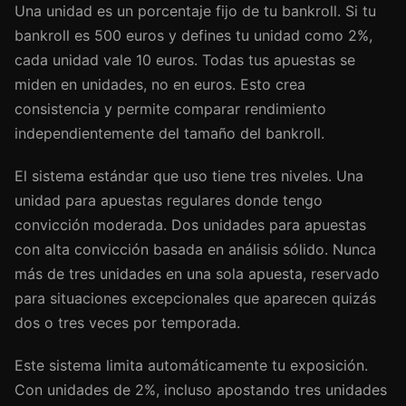
Una unidad es un porcentaje fijo de tu bankroll. Si tu
bankroll es 500 euros y defines tu unidad como 2%,
cada unidad vale 10 euros. Todas tus apuestas se
miden en unidades, no en euros. Esto crea
consistencia y permite comparar rendimiento
independientemente del tamaño del bankroll.
El sistema estándar que uso tiene tres niveles. Una
unidad para apuestas regulares donde tengo
convicción moderada. Dos unidades para apuestas
con alta convicción basada en análisis sólido. Nunca
más de tres unidades en una sola apuesta, reservado
para situaciones excepcionales que aparecen quizás
dos o tres veces por temporada.
Este sistema limita automáticamente tu exposición.
Con unidades de 2%, incluso apostando tres unidades