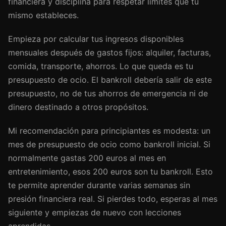
financiera y disciplina para respetar límites que tú
mismo estableces.
Empieza por calcular tus ingresos disponibles
mensuales después de gastos fijos: alquiler, facturas,
comida, transporte, ahorros. Lo que queda es tu
presupuesto de ocio. El bankroll debería salir de este
presupuesto, no de tus ahorros de emergencia ni de
dinero destinado a otros propósitos.
Mi recomendación para principiantes es modesta: un
mes de presupuesto de ocio como bankroll inicial. Si
normalmente gastas 200 euros al mes en
entretenimiento, esos 200 euros son tu bankroll. Esto
te permite aprender durante varias semanas sin
presión financiera real. Si pierdes todo, esperas al mes
siguiente y empiezas de nuevo con lecciones
aprendidas.