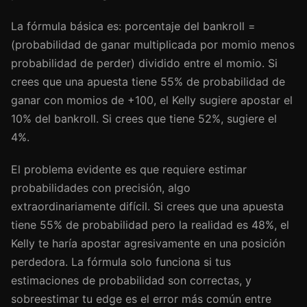
La fórmula básica es: porcentaje del bankroll =
(probabilidad de ganar multiplicada por momio menos
probabilidad de perder) dividido entre el momio. Si
crees que una apuesta tiene 55% de probabilidad de
ganar con momios de +100, el Kelly sugiere apostar el
10% del bankroll. Si crees que tiene 52%, sugiere el
4%.
El problema evidente es que requiere estimar
probabilidades con precisión, algo
extraordinariamente difícil. Si crees que una apuesta
tiene 55% de probabilidad pero la realidad es 48%, el
Kelly te haría apostar agresivamente en una posición
perdedora. La fórmula solo funciona si tus
estimaciones de probabilidad son correctas, y
sobreestimar tu edge es el error más común entre