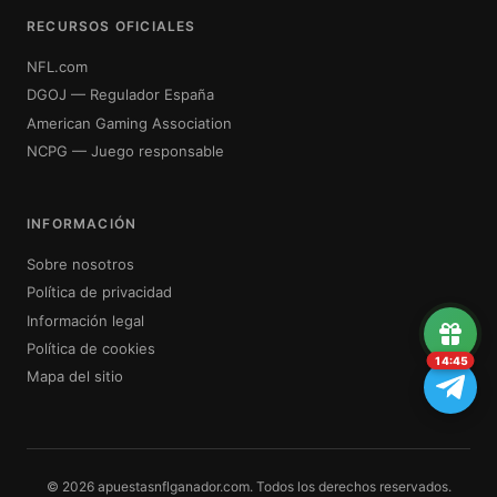
RECURSOS OFICIALES
NFL.com
DGOJ — Regulador España
American Gaming Association
NCPG — Juego responsable
INFORMACIÓN
Sobre nosotros
Política de privacidad
Información legal
Política de cookies
14:43
Mapa del sitio
© 2026 apuestasnflganador.com. Todos los derechos reservados.