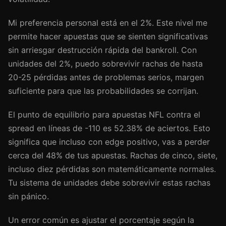
Mi preferencia personal está en el 2%. Este nivel me
permite hacer apuestas que se sienten significativas
sin arriesgar destrucción rápida del bankroll. Con
unidades del 2%, puedo sobrevivir rachas de hasta
20-25 pérdidas antes de problemas serios, margen
suficiente para que las probabilidades se corrijan.
El punto de equilibrio para apuestas NFL contra el
spread en líneas de -110 es 52.38% de aciertos. Esto
significa que incluso con edge positivo, vas a perder
cerca del 48% de tus apuestas. Rachas de cinco, siete,
incluso diez pérdidas son matemáticamente normales.
Tu sistema de unidades debe sobrevivir estas rachas
sin pánico.
Un error común es ajustar el porcentaje según la