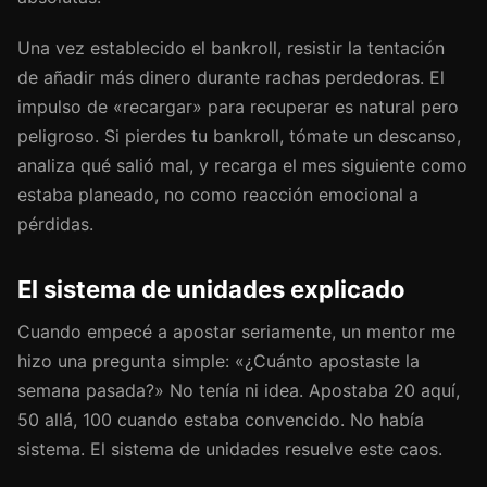
Una vez establecido el bankroll, resistir la tentación
de añadir más dinero durante rachas perdedoras. El
impulso de «recargar» para recuperar es natural pero
peligroso. Si pierdes tu bankroll, tómate un descanso,
analiza qué salió mal, y recarga el mes siguiente como
estaba planeado, no como reacción emocional a
pérdidas.
El sistema de unidades explicado
Cuando empecé a apostar seriamente, un mentor me
hizo una pregunta simple: «¿Cuánto apostaste la
semana pasada?» No tenía ni idea. Apostaba 20 aquí,
50 allá, 100 cuando estaba convencido. No había
sistema. El sistema de unidades resuelve este caos.