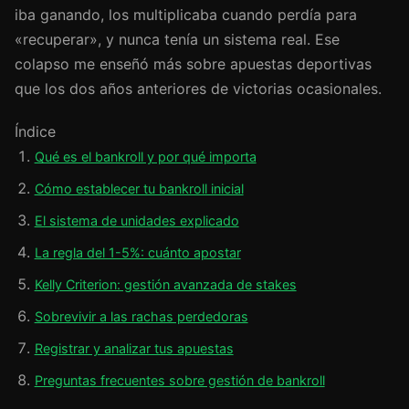
iba ganando, los multiplicaba cuando perdía para
«recuperar», y nunca tenía un sistema real. Ese
colapso me enseñó más sobre apuestas deportivas
que los dos años anteriores de victorias ocasionales.
Índice
Qué es el bankroll y por qué importa
Cómo establecer tu bankroll inicial
El sistema de unidades explicado
La regla del 1-5%: cuánto apostar
Kelly Criterion: gestión avanzada de stakes
Sobrevivir a las rachas perdedoras
Registrar y analizar tus apuestas
Preguntas frecuentes sobre gestión de bankroll